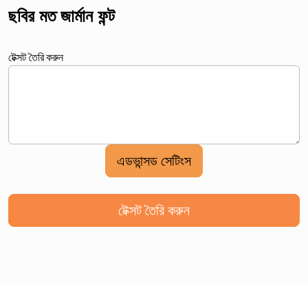
ছবির মত জার্মান ফন্ট
টেক্সট তৈরি করুন
এডভান্সড সেটিংস
টেক্সট তৈরি করুন