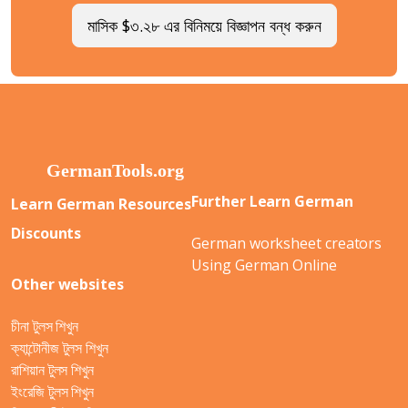
মাসিক $৩.২৮ এর বিনিময়ে বিজ্ঞাপন বন্ধ করুন
Further Learn German
Learn German Resources
Discounts
German worksheet creators
Using German Online
Other websites
চীনা টুলস শিখুন
ক্যান্টোনীজ টুলস শিখুন
রাশিয়ান টুলস শিখুন
ইংরেজি টুলস শিখুন