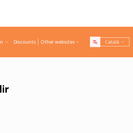
an
Discounts
Other websites
Català
ir