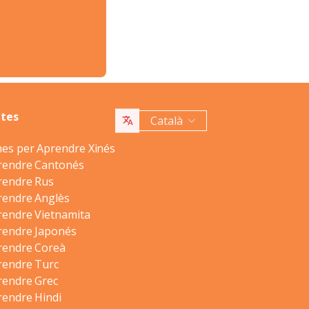
ites
Català
nes per Aprendre Xinés
prendre Cantonés
rendre Rus
rendre Anglès
rendre Vietnamita
rendre Japonés
rendre Coreà
rendre Turc
rendre Grec
rendre Hindi