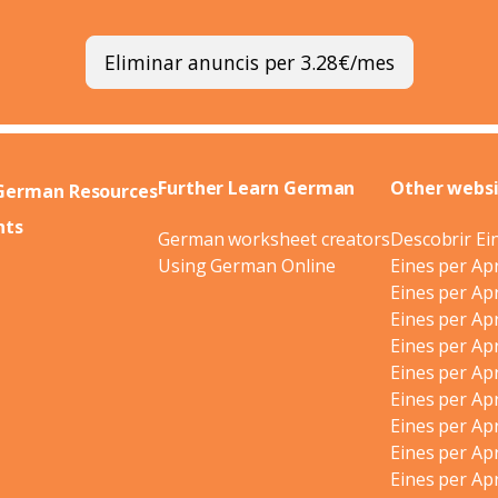
Eliminar anuncis per 3.28€/mes
Further Learn German
Other webs
German Resources
nts
German worksheet creators
Descobrir Ei
Using German Online
Eines per A
Eines per Ap
Eines per Ap
Eines per Ap
Eines per Ap
Eines per Ap
Eines per Ap
Eines per Ap
Eines per Ap