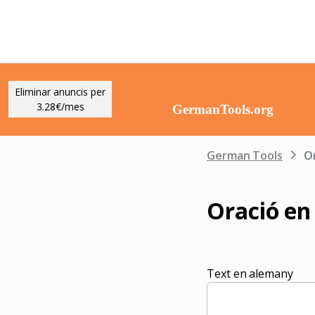
Eliminar anuncis per
3.28€/mes
German Tools
O
Oració en
Text en alemany