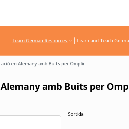
Learn German Resources
Learn and Teach Germ
ració en Alemany amb Buits per Omplir
 Alemany amb Buits per Ompl
Sortida