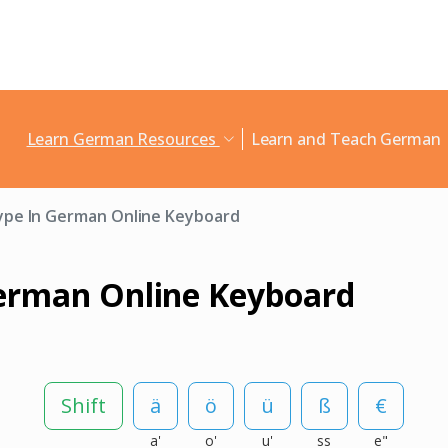
Learn German Resources
Learn and Teach German
ype In German Online Keyboard
erman Online Keyboard
Shift
a'
o'
u'
ss
e"