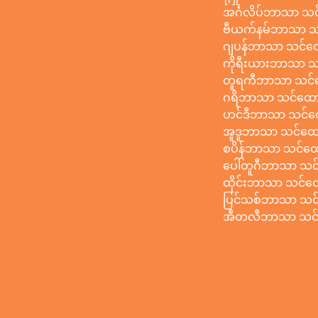
အင်္ဂလိပ်ဘာသာ သင
ဗီယက်နမ်ဘာသာ သင
ဂျပန်ဘာသာ သင်ထေ
ကိုရီးယားဘာသာ သင
တူရကီဘာသာ သင်ထေ
ဂရိဘာသာ သင်ထောက
ဟင်ဒီဘာသာ သင်ထေ
အူဒူဘာသာ သင်ထော
စပိန်ဘာသာ သင်ထော
ပေါ်တူဂီဘာသာ သင်
ထိုင်းဘာသာ သင်ထေ
ပြင်သစ်ဘာသာ သင်
အီတလီဘာသာ သင်ထ
Copyright
© 2012-2021 Shudian Ltd.|
Privacy Policy
&
Terms of Use
|
Contact us