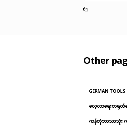
Other pag
GERMAN TOOLS
လေ့လာရေးတရုတ်စာ
ကန်တုံဘာသာသုံး က