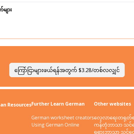
်များ
ကြော်ငြာများဖယ်ရန်အတွက် $3.28/တစ်လလျှင်
Further Learn German
Other websites
an Resources
German worksheet creators
လေ့လာရေးတရုတ်စာ
Using German Online
ကန်တုံဘာသာ သင်ထ
ရုရှားဘာသာ သင်ထေ