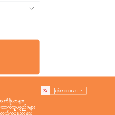
မြန်မာဘာသာ
 ကိရိယာများ
ောက်ကူပစ္စည်းများ
ာက်ကူပစ္စည်းများ