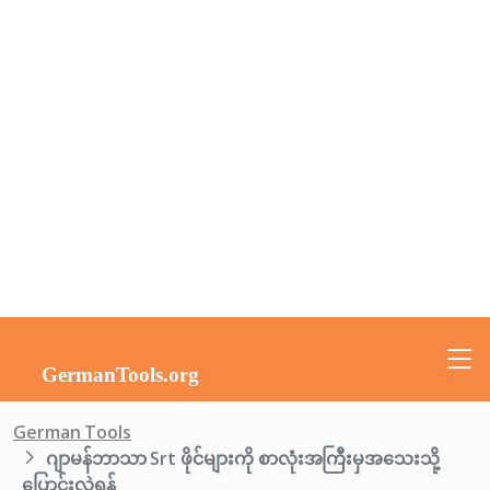
German Tools
ဂျာမန်ဘာသာ Srt ဖိုင်များကို စာလုံးအကြီးမှအသေးသို့
ပြောင်းလဲရန်