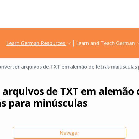
Learn German Resources
Learn and Teach German
onverter arquivos de TXT em alemão de letras maiúsculas 
 arquivos de TXT em alemão d
s para minúsculas
Navegar