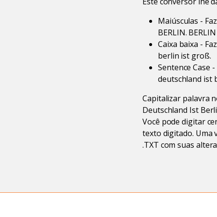
Este conversor lhe d
Maiúsculas - F
BERLIN. BERLIN
Caixa baixa - Fa
berlin ist groß.
Sentence Case - 
deutschland ist b
Capitalizar palavra n
Deutschland Ist Berli
Você pode digitar c
texto digitado. Uma 
.TXT com suas altera