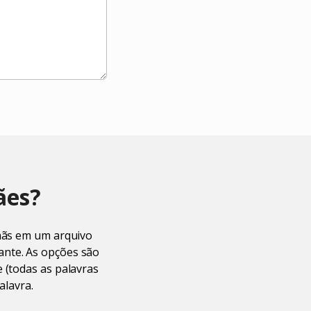
ães?
emãs em um arquivo
ante. As opções são
 (todas as palavras
palavra.