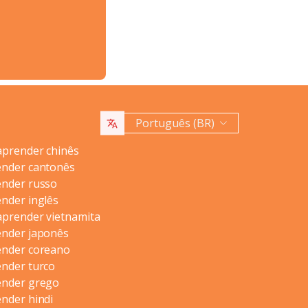
Português (BR)
aprender chinês
ender cantonês
ender russo
nder inglês
aprender vietnamita
ender japonês
ender coreano
ender turco
ender grego
nder hindi