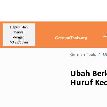
Hapus iklan
hanya
L
dengan
$3.28/bulan
German Tools
Ub
Ubah Berk
Huruf Kec