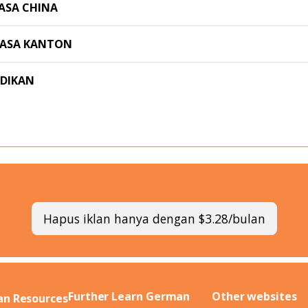
ASA CHINA
HASA KANTON
IDIKAN
Hapus iklan hanya dengan $3.28/bulan
Further Learn German
Other websites
n Resources