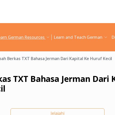
earn German Resources
Learn and Teach German
D
ah Berkas TXT Bahasa Jerman Dari Kapital Ke Huruf Kecil
as TXT Bahasa Jerman Dari K
il
Jelajahi