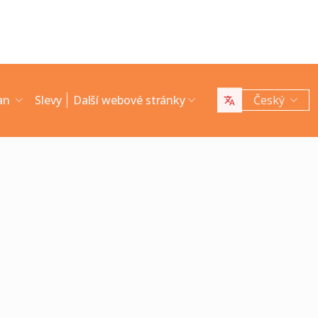
man
Slevy
Další webové stránky
Český