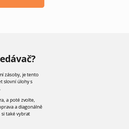
ledávač?
ní zásoby, je tento
t slovní úlohy s
.
a, a poté zvolte,
doprava a diagonálně
 si také vybrat