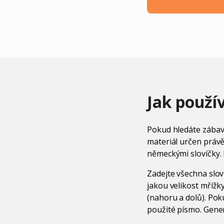
Jak použí
Pokud hledáte zábavn
materiál určen právě
německými slovíčky. 
Zadejte všechna sloví
jakou velikost mřížk
(nahoru a dolů). Pok
použité písmo. Gene