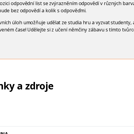
ozici odpovědní list se zvýrazněním odpovědí v různých barv
k bude bez odpovědí a kolik s odpověďmi.
ních úloh umožňuje udělat ze studia hru a vyzvat studenty, ab
oveném čase! Udělejte si z učení němčiny zábavu s tímto tvůrc
nky a zdroje