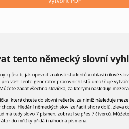
Vytvořit PDF
vat tento německý slovní vyh
ý způsob, jak upevnit znalosti studentů v oblasti cílové slov
 pro vás! Tento generátor pracovních listů umožňuje vytváře
Můžete zadat všechna slovíčka, za kterými následuje mezera
čka, která chcete do slovní rešerše, za nimiž následuje mezer
y chcete. Hledání německých slov lze řadit shora dolů, zleva 
ud má tedy slovo 7 písmen, zobrazí se přes 7 čtverců. Můžete
rátor do mřížky přidá i náhodná písmena.