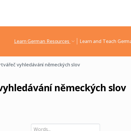
Learn German Resources
Learn and Teach Ger
ytvářeč vyhledávání německých slov
vyhledávání německých slov