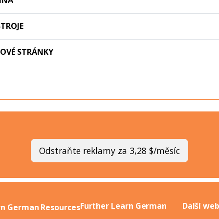
INA
TROJE
BOVÉ STRÁNKY
Odstraňte reklamy za 3,28 $/měsíc
Further Learn German
Další we
rn German Resources