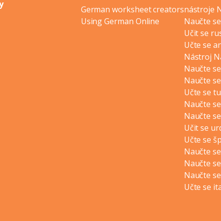
y
German worksheet creators
nástroje 
Using German Online
Naučte se
Učit se ru
Učte se an
Nástroj N
Naučte se
Naučte se
Učte se t
Naučte se
Naučte se
Učit se ur
Učte se š
Naučte se
Naučte se
Naučte se
Učte se it