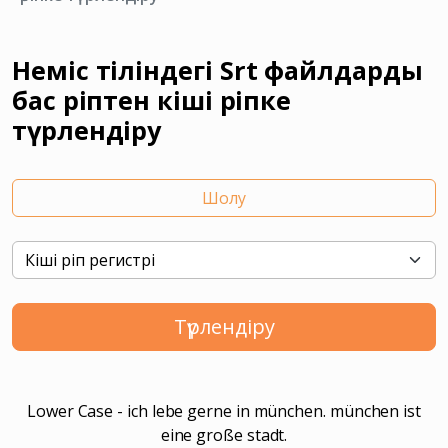
Неміс тіліндегі Srt файлдарды
бас әріптен кіші әріпке
түрлендіру
Шолу
Түрлендіру
Lower Case - ich lebe gerne in münchen. münchen ist
eine große stadt.