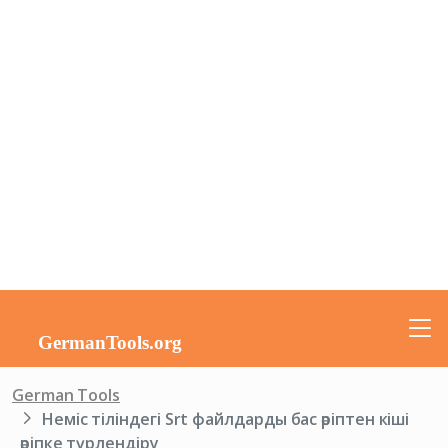
German Tools
Неміс тіліндегі Srt файлдарды бас әріптен кіші
әріпке түрлендіру