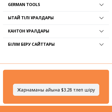
GERMAN TOOLS
ҚЫТАЙ ТІЛІ ҚҰРАЛДАРЫ
КАНТОН ҚҰРАЛДАРЫ
БІЛІМ БЕРУ САЙТТАРЫ
Жарнаманы айына $3.28 төлеп өшіру