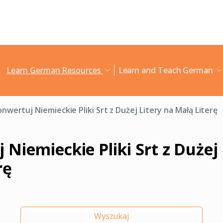
Learn German Resources
Learn and Teach German
nwertuj Niemieckie Pliki Srt z Dużej Litery na Małą Literę
Niemieckie Pliki Srt z Dużej 
rę
Wyszukaj