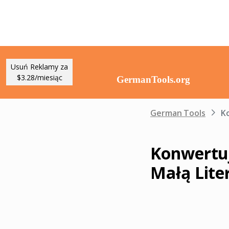
Usuń Reklamy za
$3.28/miesiąc
German Tools
Ko
Konwertuj 
Małą Lite