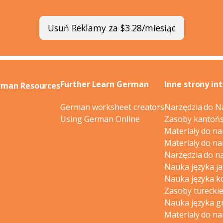
Usuń Reklamy za $3.28/miesiąc
Further Learn German
Inne strony i
rman Resources
German worksheet creators
Narzędzia do N
Using German Online
Zasoby kantońs
Materiały do na
Materiały do na
Narzędzia do n
Nauka języka j
Nauka języka k
Zasoby turecki
Nauka języka g
Materiały do na