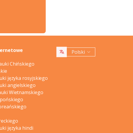
nternetowe
Polski
auki Chińskiego
kie
uki języka rosyjskiego
uki angielskiego
auki Wietnamskiego
apońskiego
oreańskiego
e
reckiego
uki języka hindi