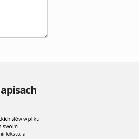
napisach
ckich słów w pliku
na swoim
i tekstu, a