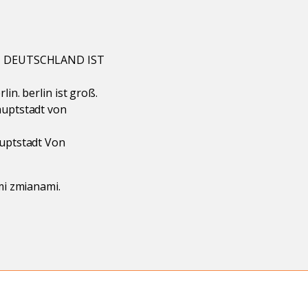
VON DEUTSCHLAND IST
in. berlin ist groß.
auptstadt von
auptstadt Von
mi zmianami.