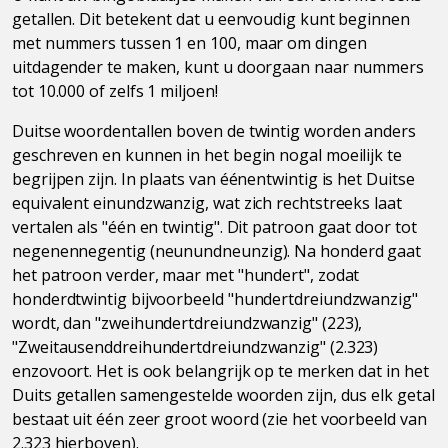
getallen. Dit betekent dat u eenvoudig kunt beginnen
met nummers tussen 1 en 100, maar om dingen
uitdagender te maken, kunt u doorgaan naar nummers
tot 10.000 of zelfs 1 miljoen!
Duitse woordentallen boven de twintig worden anders
geschreven en kunnen in het begin nogal moeilijk te
begrijpen zijn. In plaats van éénentwintig is het Duitse
equivalent einundzwanzig, wat zich rechtstreeks laat
vertalen als "één en twintig". Dit patroon gaat door tot
negenennegentig (neunundneunzig). Na honderd gaat
het patroon verder, maar met "hundert", zodat
honderdtwintig bijvoorbeeld "hundertdreiundzwanzig"
wordt, dan "zweihundertdreiundzwanzig" (223),
"Zweitausenddreihundertdreiundzwanzig" (2.323)
enzovoort. Het is ook belangrijk op te merken dat in het
Duits getallen samengestelde woorden zijn, dus elk getal
bestaat uit één zeer groot woord (zie het voorbeeld van
2.323 hierboven).