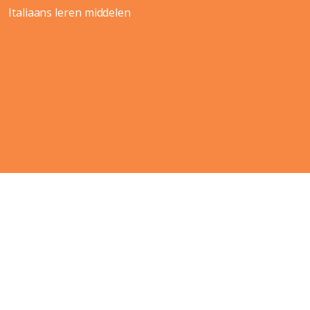
Italiaans leren middelen
Copyright
© 2012-2021 Shudian Ltd.|
Privacy Policy
&
Terms of
Use
|
Contact us
- All rights reserved.