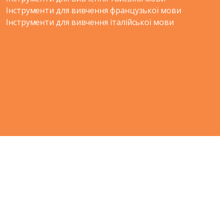
Інструменти для вивчення французької мови
Інструменти для вивчення італійської мови
Copyright
© 2012-2021 Shudian Ltd.|
Privacy Policy
&
Terms of
Use
|
Contact us
- All rights reserved.