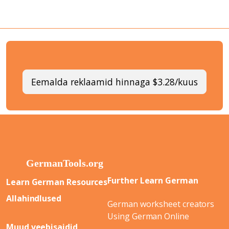
Eemalda reklaamid hinnaga $3.28/kuus
Further Learn German
Learn German Resources
Allahindlused
German worksheet creators
Using German Online
Muud veebisaidid