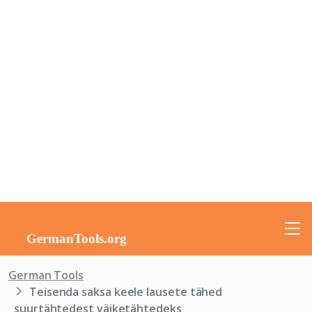
German Tools
Teisenda saksa keele lausete tähed
suurtähtedest väiketähtedeks