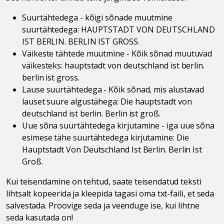
Suurtähtedega - kõigi sõnade muutmine
suurtähtedega: HAUPTSTADT VON DEUTSCHLAND
IST BERLIN. BERLIN IST GROSS.
Väikeste tähtede muutmine - Kõik sõnad muutuvad
väikesteks: hauptstadt von deutschland ist berlin.
berlin ist gross.
Lause suurtähtedega - Kõik sõnad, mis alustavad
lauset suure algustähega: Die hauptstadt von
deutschland ist berlin. Berlin ist groß.
Uue sõna suurtähtedega kirjutamine - iga uue sõna
esimese tähe suurtähtedega kirjutamine: Die
Hauptstadt Von Deutschland Ist Berlin. Berlin Ist
Groß.
Kui teisendamine on tehtud, saate teisendatud teksti
lihtsalt kopeerida ja kleepida tagasi oma txt-faili, et seda
salvestada. Proovige seda ja veenduge ise, kui lihtne
seda kasutada on!