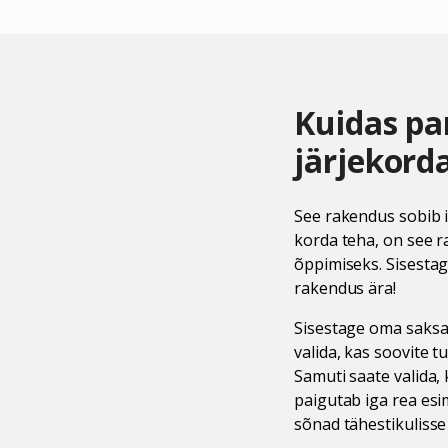
Kuidas pa
järjekord
See rakendus sobib i
korda teha, on see ra
õppimiseks. Sisestage
rakendus ära!
Sisestage oma saksak
valida, kas soovite t
Samuti saate valida, 
paigutab iga rea esi
sõnad tähestikulisse 