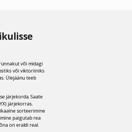
ikulisse
urünnakut või midagi
tiks või viktoriiniks
as. Ülejäänu teeb
se järjekorda. Saate
YX) järjekorras.
rtikaalne sorteerimine
rimine paigutab rea
õna on eraldi real.