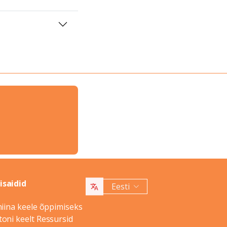
saidid
Eesti
hiina keele õppimiseks
oni keelt Ressursid