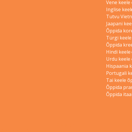
Vene keele
Inglise kee
Tutvu Vietn
Jaapani kee
Õppida kor
Türgi keel
Õppida kre
Hindi keele
Urdu keele
Hispaania 
Portugali k
Tai keele õ
Õppida pran
Õppida itaa
Copyright
© 2012-2021 Shudian Ltd.|
Privacy Policy
&
Terms of Use
|
Contact us