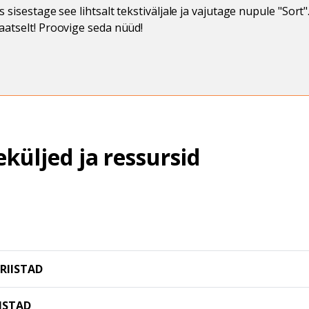
 sisestage see lihtsalt tekstiväljale ja vajutage nupule "Sort"
atselt! Proovige seda nüüd!
küljed ja ressursid
RIISTAD
ISTAD