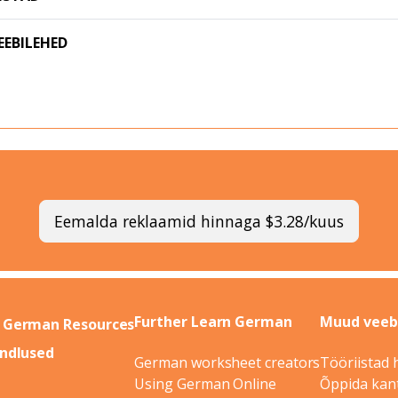
EEBILEHED
Eemalda reklaamid hinnaga $3.28/kuus
Further Learn German
Muud veebi
 German Resources
indlused
German worksheet creators
Tööriistad 
Using German Online
Õppida kant