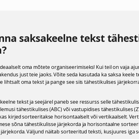
nna saksakeelne tekst tähest
a?
deaalselt oma mõtete organiseerimiseks! Kui teil on vaja aj
kendus just teie jaoks. Võite seda kasutada ka saksa keele tes
 lihtsalt oma tekst ja pange see siis tähestikulises järjekorr
eelne tekst ja seejärel paneb see ressurss selle tähestikulis
ulemusi tähestikulises (ABC) või vastupidises tähestikulises (Z
kas kirjed sorteeritakse horisontaalselt või vertikaalselt. Ve
mese sõna tähestikulisse järjekorda ja horisontaalne sortee
järjekorda. Väljund näitab sorteeritud teksti, kusjuures iga s