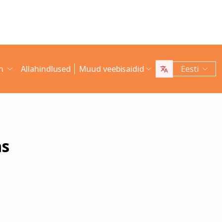
an
Allahindlused
Muud veebisaidid
Eesti
as