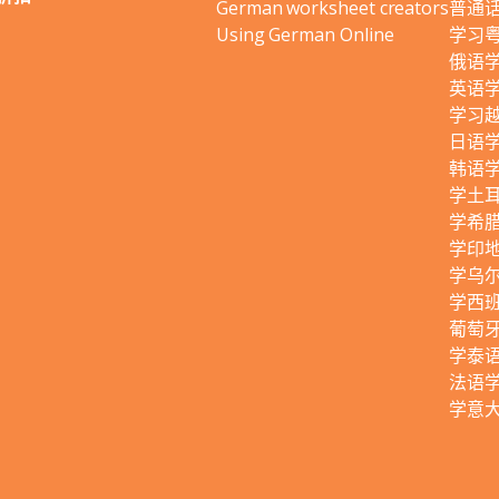
German worksheet creators
普通
Using German Online
学习
俄语
英语
学习
日语
韩语
学土
学希
学印
学乌
学西
葡萄
学泰
法语
学意