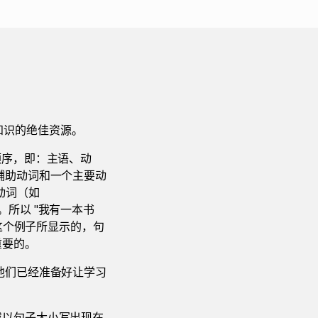
）知识的绝佳资源。
顺序，即：主语、动
辅助动词和一个主要动
导动词（如
"）。所以 "我有一本书
t"。正如这个例子所显示的，句
重要的。
他们已经准备好让学习
或以句子大小写出现在