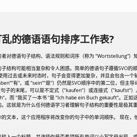
打乱的德语语句排序工作表?
对德语句子结构、语法规则和词序（称为 "Wortstellung"
句子结构可能相当复杂和令人困惑。简单的德语句子遵循SVO的
当使用过去或未来时态时，句子会变得更加复杂，并且会包含一个
ben""有"，或 "sein""是"）仍然是SVO顺序中的第二位，但主
出现在句子的末尾，可以是不定式（"kaufen"）或连接式（"kaufst
n Buch"，而 "我买了一本书 "是 "Ich habe ein Buch gekauf
的。这就是为什么任何德语学习者理解句子结构的重要性是极其
你的文本，这个应用程序将改变你的句子中的单词顺序。 现在，
以输入一个标题，并选择你是否希望所有单词以小写字母出现，