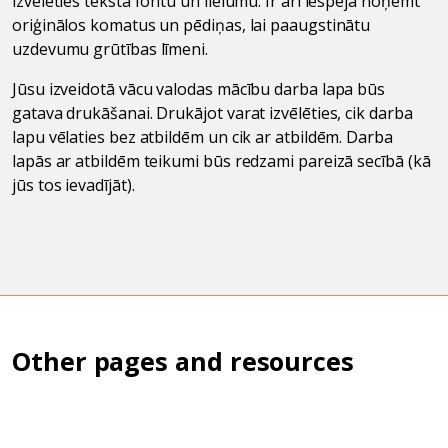
izvēlēties teksta fontu un lielumu. Ir arī iespēja noņemt
oriģinālos komatus un pēdiņas, lai paaugstinātu
uzdevumu grūtības līmeni.
Jūsu izveidotā vācu valodas mācību darba lapa būs
gatava drukāšanai. Drukājot varat izvēlēties, cik darba
lapu vēlaties bez atbildēm un cik ar atbildēm. Darba
lapās ar atbildēm teikumi būs redzami pareizā secībā (kā
jūs tos ievadījāt).
Other pages and resources