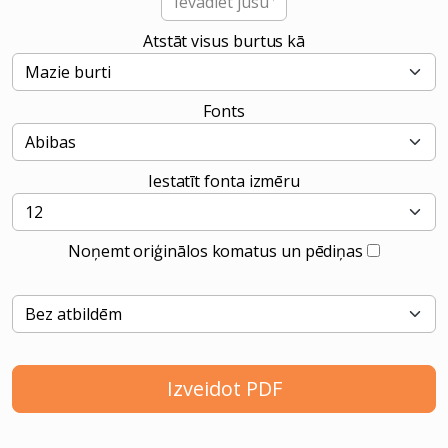
Atstāt visus burtus kā
Fonts
Iestatīt fonta izmēru
Noņemt oriģinālos komatus un pēdiņas
Izveidot PDF