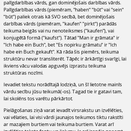
palīgdarbības vārds, gan dominējošais darbības vārds.
Palīgdarbības vārds (piemēram, "haben" "būt" vai "sein"
"būt") paliek otrais kā SVO secībā, bet dominējošais
darbības vārds (piemēram, "kaufen" "pirkt") parādās
teikuma beigās vai nu nenoteiksmes ("kaufen"), vai
konjugētā formā ("kaufst"). Tātad "Man ir grāmata" ir
"Ich habe ein Buch", bet "Es nopirku grāmatu" ir "Ich
habe ein Buch gekauft". Kā rāda šis piemērs, teikuma
struktūru nevar transliterēt. Tāpēc ir ārkārtīgi svarīgi, lai
ikviens vācu valodas apguvējs izprastu teikuma
struktūras nozīmi.
Ievadiet tekstu norādītajā lodziņā, un šī lietotne mainīs
vārdu secību jūsu teikumā(-os). Tagad tie ir gatavi tam,
lai skolēns tos varētu pārkārtot.
Pielāgošanas ziņā varat ievadīt virsrakstu un izvēlēties,
vai vēlaties, lai visi vārdi jaunajos teikumos tiktu rakstīti
ar mazajiem burtiem vai teikuma burtiem. Varat arī