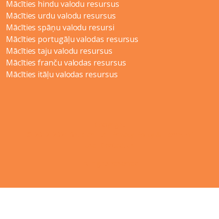
Mācīties hindu valodu resursus
Mācīties urdu valodu resursus
Mācīties spāņu valodu resursi
Mācīties portugāļu valodas resursus
Mācīties taju valodu resursus
Mācīties franču valodas resursus
Mācīties itāļu valodas resursus
Copyright
© 2012-2021 Shudian Ltd.|
Privacy Policy
&
Terms of
Use
|
Contact us
- All rights reserved.