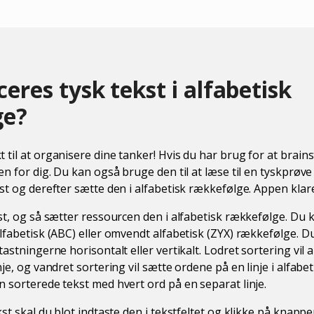
eres tysk tekst i alfabetisk
ge?
 til at organisere dine tanker! Hvis du har brug for at brain
en for dig. Du kan også bruge den til at læse til en tyskprøve 
kst og derefter sætte den i alfabetisk rækkefølge. Appen klar
kst, og så sætter ressourcen den i alfabetisk rækkefølge. Du 
alfabetisk (ABC) eller omvendt alfabetisk (ZYX) rækkefølge. 
tastningerne horisontalt eller vertikalt. Lodret sortering vil 
nje, og vandret sortering vil sætte ordene på en linje i alfabe
n sorterede tekst med hvert ord på en separat linje.
kst skal du blot indtaste den i tekstfeltet og klikke på knappe