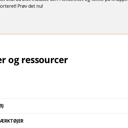
sorteret! Prøv det nu!
er og ressourcer
ØJ
VÆRKTØJER