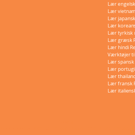
Lær engelsk
Lær vietnam
Lær japansk
Lær koreans
Lær tyrkisk
Lær græsk 
Lær hindi R
Værktøjer ti
Lær spansk 
Lær portugi
Lær thailan
Lær fransk 
Lær italiens
Copyright
© 2012-2021 Shudian Ltd.|
Privacy Policy
&
Terms of Use
|
Contact us