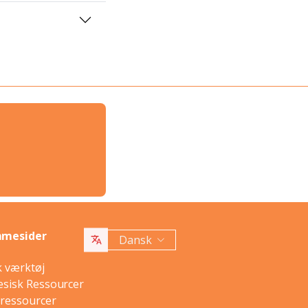
mmesider
Dansk
k værktøj
sisk Ressourcer
 ressourcer