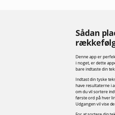
Sådan plac
rækkeføl
Denne app er perfekt
i noget, er dette app
bare indtaste din te
Indtast din tyske te
have resultaterne i 
om du vil sortere ind
første ord på hver li
Udgangen vil vise de
For at sortere din te