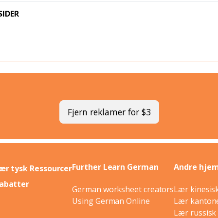
SIDER
Fjern reklamer for $3
Further Learn German
Andre hje
ær tysk Ressourcer
abatter
German worksheet creators
Lær kinesis
Using German Online
Lær kantone
Lær russisk