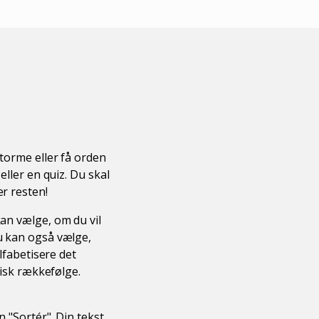
storme eller få orden
eller en quiz. Du skal
er resten!
kan vælge, om du vil
Du kan også vælge,
alfabetisere det
tisk rækkefølge.
n "Sortér". Din tekst