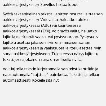
aakkosjärjestykseen. Sovellus hoitaa loput!
Syötä saksankielinen tekstisi ja sitten resurssi laittaa sen
aakkosjärjestykseen. Voit valita, haluatko tulokset
aakkosjärjestyksessä (ABC) vai käänteisessä
aakkosjärjestyksessä (ZYX). Voit myös valita, haluatko
lajitella merkinnät vaaka- vai pystysuoraan. Pystysuora
lajittelu asettaa jokaisen rivin ensimmäisen sanan
aakkosjärjestykseen ja vaakasuora lajittelu asettaa rivin
sanat aakkosjärjestykseen. Tulosteessa näkyy lajiteltu
teksti, jossa jokainen sana on erillisellä rivillä.
Voit lajitella tekstin kirjoittamalla sen tekstikenttään ja
napsauttamalla "Lajittele"-painiketta. Tekstisi lajitellaan
automaattisesti! Kokeile sitä nyt!