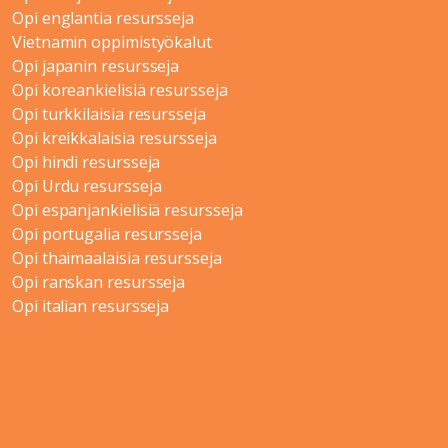
Opi englantia resursseja
Vietnamin oppimistyökalut
Opi japanin resursseja
Opi koreankielisiä resursseja
Opi turkkilaisia resursseja
Opi kreikkalaisia resursseja
Opi hindi resursseja
Opi Urdu resursseja
Opi espanjankielisiä resursseja
Opi portugalia resursseja
Opi thaimaalaisia resursseja
Opi ranskan resursseja
Opi italian resursseja
Copyright
© 2012-2021 Shudian Ltd.|
Privacy Policy
&
Terms of