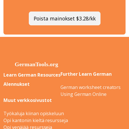
Poista mainokset $3.28/kk
Further Learn German
Learn German Resources
Alennukset
German worksheet creators
Using German Online
Muut verkkosivustot
Työkaluja kiinan opiskeluun
Opi kantonin kieltä resursseja
Opi venäjää resursseja