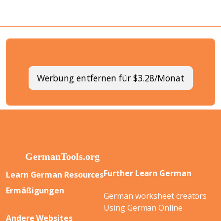
Werbung entfernen für $3.28/Monat
Further Learn German
Learn German Resources
Ermäßigungen
German worksheet creators
Using German Online
Andere Websites