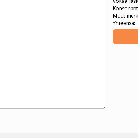
Vokaalilas
Konsonantt
Muut merk
Yhteensä: