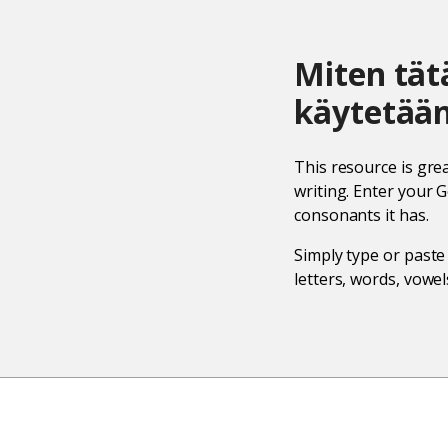
Miten tät
käytetää
This resource is gre
writing. Enter your 
consonants it has.
Simply type or paste
letters, words, vowe