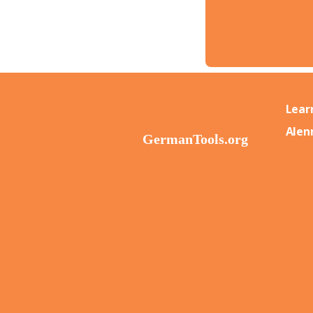
Lear
Alen