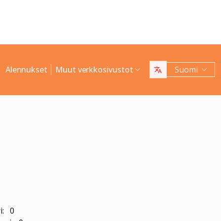
Alennukset
Muut verkkosivustot
Suomi
i: 0