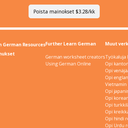
Poista mainokset $3.28/kk
Further Learn German
Muut verk
n German Resources
nukset
German worksheet creators
Työkaluja 
Using German Online
Opi kanton
Opi venäjä
Opi englan
Vietnamin 
Opi japani
Opi korean
Opi turkkil
Opi kreikk
Opi hindi 
Opi Urdu r