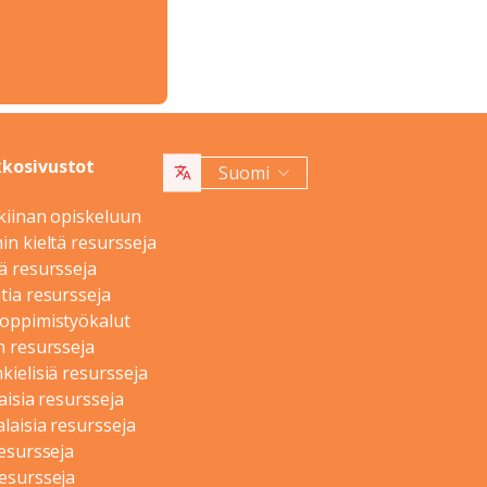
kosivustot
Suomi
kiinan opiskeluun
in kieltä resursseja
ä resursseja
tia resursseja
oppimistyökalut
n resursseja
kielisiä resursseja
aisia resursseja
alaisia resursseja
resursseja
esursseja