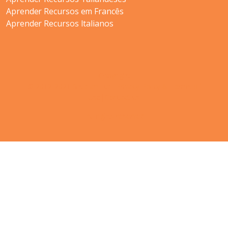
Aprender Recursos em Francês
Aprender Recursos Italianos
Copyright
© 2012-2021 Shudian Ltd.|
Privacy Policy
&
Terms of
Use
|
Contact us
- All rights reserved.